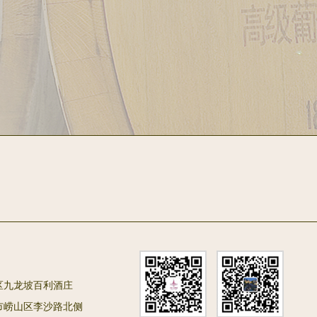
区九龙坡百利酒庄
市崂山区李沙路北侧